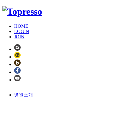
HOME
LOGIN
JOIN
병원소개
서울턱치과의 약속
서울턱치과의
진료시스템
턱교정 수술이란?
의료진 안내
SJC 둘러보기