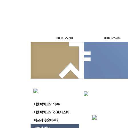
병원소개
양악수술
서울턱치과의 약속
주걱턱
서울턱치과의 진료시스템
돌출입
턱교정 수술이란?
무턱
의료진 안내
긴얼굴
SJC 둘러보기
안면비대칭
오시는 길
선수술 클리닉
서울턱치과의 약속
서울턱치과의 진료시스템
턱교정 수술이란?