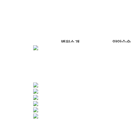
병원소개
양악수술
서울턱치과의 약속
주걱턱
서울턱치과의 진료시스템
돌출입
턱교정 수술이란?
무턱
의료진 안내
긴얼굴
SJC 둘러보기
안면비대칭
오시는 길
선수술 클리닉